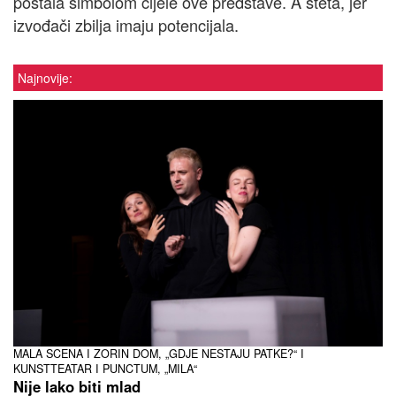
postala simbolom cijele ove predstave. A šteta, jer
izvođači zbilja imaju potencijala.
Najnovije:
MALA SCENA I ZORIN DOM, „GDJE NESTAJU PATKE?“ I
KUNSTTEATAR I PUNCTUM, „MILA“
Nije lako biti mlad