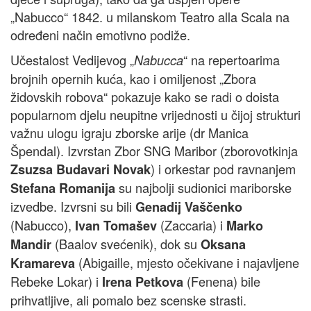
„Nabucco“ 1842. u milanskom Teatro alla Scala na
određeni način emotivno podiže.
Učestalost Vedijevog „
“ na repertoarima
Nabucca
brojnih opernih kuća, kao i omiljenost „Zbora
židovskih robova“ pokazuje kako se radi o doista
popularnom djelu neupitne vrijednosti u čijoj strukturi
važnu ulogu igraju zborske arije (dr Manica
Špendal). Izvrstan Zbor SNG Maribor (zborovotkinja
) i orkestar pod ravnanjem
Zsuzsa Budavari Novak
su najbolji sudionici mariborske
Stefana Romanija
izvedbe. Izvrsni su bili
Genadij Vaščenko
(Nabucco),
(Zaccaria) i
Ivan Tomašev
Marko
(Baalov svećenik), dok su
Mandir
Oksana
(Abigaille, mjesto očekivane i najavljene
Kramareva
Rebeke Lokar) i
(Fenena) bile
Irena Petkova
prihvatljive, ali pomalo bez scenske strasti.