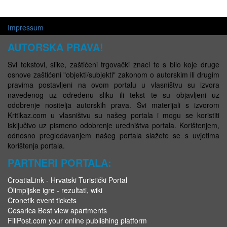
Impressum
AUTORSKA PRAVA!
Svi tekstovi, slike, zaštićeni trgovački znaci te s bilo koje druge
osnove zaštićeni "objekti/subjekti" zakonom o autorskim ili drugim
pravima postavljeni na ovom portalu u vlasništvu su izvora
navedenog uz određenu sliku ili tekst te su objavljeni uz
odobrenje nositelja autorskih prava. Svi materijali s izvorom
Kritikaz.com u vlasništvu su našeg portala i mogu se koristiti
isključivo uz pismeno odobrenje uredništva portala. Korištenjem,
odnosno pregledavanjem našeg portala slažete se s uvjetima
korištenja portala.
PARTNERI PORTALA:
CroatiaLink - Hrvatski Turistički Portal
Olimpijske igre - rezultati, wiki
Cronetik event tickets
Cesarica Best view apartments
FillPost.com your online publishing platform