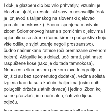
I dok je glazbeni dio bio vrlo prihvatljiv, vizualni je
bio zbunjujući, a redateljski sasvim neshvatljiv (dok
je prijevod s talijanskog na slovenski djelovao
pomalo ioneskovski). Scena ispunjena masivnim
zidom Solomonovog hrama s pomičnim dijelovima i
ogledalima sa strane (čemu širenje perspektive koju
više odlikuje svjetlucanje negoli prostranstvo),
čudno našminkane ratnice (oči premazane crvenom
bojom), Abigaille koja dolazi, uoči smrti, platinaste
raspuštene kose (iako je do tada tamnokosa),
Nabucco s šlampavom perikom (sve fotografije u
knjižici su bez spomenutog dodatka), većina solista
izgleda kao da su u kućnim haljecima (osim onih
polugolih držača zlatnih drvaca) i jedino Zbor, koji
se ne presvlači, ima normalnu, čak vrlo lijepu
odjeću.
Iako nemamo napisano ime onoga koji se bavio