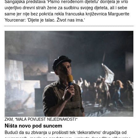
Šangajska predstava 'Pismo nerođenom djetetu' donijela je vrlo
uvjerljivo drevni strah žene za sudbinu svojeg djeteta, ali i sebe
same jer nije bez pokrića rekla francuska književnica Marguerite
Yourcenar: 'Dijete je talac. Život nas ima.'
ZKM, "MALA POVIJEST NEJEDNAKOSTI"
Ništa novo pod suncem
Budući da su zbivanja u prošlosti tek 'dekorativno' drugačija od