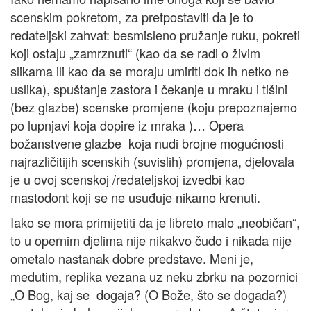
scenskim pokretom, za pretpostaviti da je to
redateljski zahvat: besmisleno pružanje ruku, pokreti
koji ostaju „zamrznuti“ (kao da se radi o živim
slikama ili kao da se moraju umiriti dok ih netko ne
uslika), spuštanje zastora i čekanje u mraku i tišini
(bez glazbe) scenske promjene (koju prepoznajemo
po lupnjavi koja dopire iz mraka )… Opera
božanstvene glazbe koja nudi brojne mogućnosti
najrazličitijih scenskih (suvislih) promjena, djelovala
je u ovoj scenskoj /redateljskoj izvedbi kao
mastodont koji se ne usuđuje nikamo krenuti.
Iako se mora primijetiti da je libreto malo „neobičan“,
to u opernim djelima nije nikakvo čudo i nikada nije
ometalo nastanak dobre predstave. Meni je,
međutim, replika vezana uz neku zbrku na pozornici
„O Bog, kaj se dogaja? (O Bože, što se događa?)