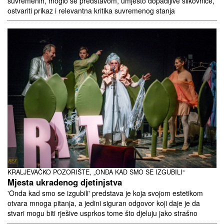
suvremenih, moglo se predstavom, umjesto dopadljive slikovnice,
ostvariti prikaz i relevantna kritika suvremenog stanja
KRALJEVAČKO POZORIŠTE, „ONDA KAD SMO SE IZGUBILI“
Mjesta ukradenog djetinjstva
'Onda kad smo se izgubili' predstava je koja svojom estetikom
otvara mnoga pitanja, a jedini siguran odgovor koji daje je da
stvari mogu biti rješive usprkos tome što djeluju jako strašno