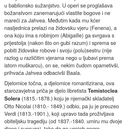
u babilonsko sužanjstvo. U operi se proglašava
božanstvom zanemarujući vlastite bogove i ne
mareći za Jahvea. Međutim kada mu kćer
nasljednica prelazi na židovsku vjeru (Fenena), a
ona koju ima s robinjom (Abigaille) ga svrgava s
prijestolja (nakon što on gubi razum) i sprema se
pobiti židovske robove i svoju (polu)sestru (nije
razlog u različitim vjerama nego u ljubavi prema
istom muškarcu), on se, nekim čudom opametivši,
prihvaća Jahvea odbacivši Baala.
Djelomice točna, a djelomice romantizirana, ova
starozavjetna priča je djelo libretista
Temistoclea
(1815.-1878.) koju je njemački skladatelj
Solera
Otto Nicolai (1810.- 1849.) odbio, pa ju je preuzeo
Verdi (1813.-1901.), koji upravo tada proživljava
obiteljsku tragediju (od 1837.-1840. umiru mu dvoje
djece i supruga), tako da ga uspjeh opere