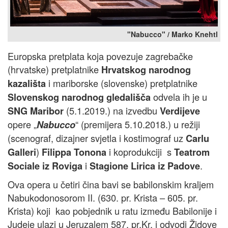
"Nabucco" / Marko Knehtl
Europska pretplata koja povezuje zagrebačke
(hrvatske) pretplatnike
Hrvatskog narodnog
i mariborske (slovenske) pretplatnike
kazališta
odvela ih je u
Slovenskog narodnog gledališča
(5.1.2019.) na izvedbu
SNG Maribor
Verdijeve
opere „
“ (premijera 5.10.2018.) u režiji
Nabucco
(scenograf, dizajner svjetla i kostimograf uz
Carlu
)
i koprodukciji s
Galleri
Filippa Tonona
Teatrom
i
.
Sociale iz Roviga
Stagione Lirica iz Padove
Ova opera u četiri čina bavi se babilonskim kraljem
Nabukodonosorom II. (630. pr. Krista – 605. pr.
Krista) koji kao pobjednik u ratu između Babilonije i
Judeje ulazi u Jeruzalem 587. pr.Kr. i odvodi Židove