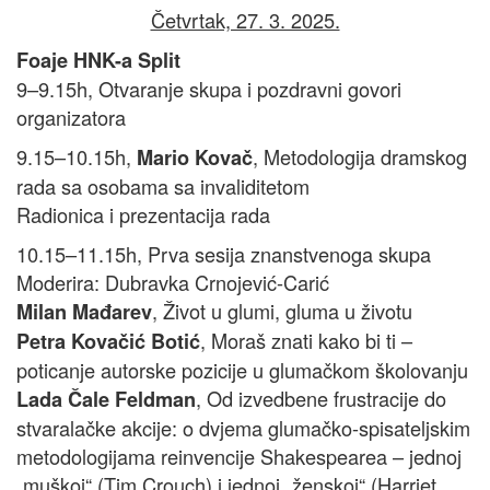
Četvrtak, 27. 3. 2025.
Foaje HNK-a Split
9–9.15h, Otvaranje skupa i pozdravni govori
organizatora
9.15–10.15h,
, Metodologija dramskog
Mario Kovač
rada sa osobama sa invaliditetom
Radionica i prezentacija rada
10.15–11.15h, Prva sesija znanstvenoga skupa
Moderira: Dubravka Crnojević-Carić
, Život u glumi, gluma u životu
Milan Mađarev
, Moraš znati kako bi ti –
Petra Kovačić Botić
poticanje autorske pozicije u glumačkom školovanju
, Od izvedbene frustracije do
Lada Čale Feldman
stvaralačke akcije: o dvjema glumačko-spisateljskim
metodologijama reinvencije Shakespearea – jednoj
„muškoj“ (Tim Crouch) i jednoj „ženskoj“ (Harriet