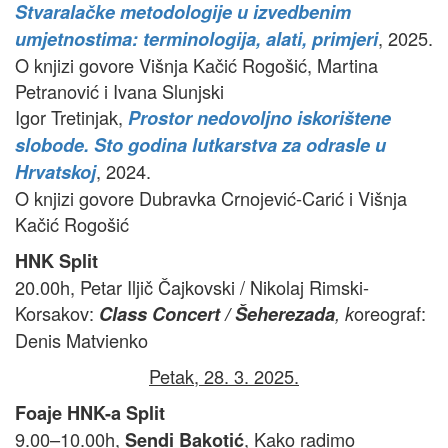
Stvaralačke metodologije u izvedbenim
, 2025.
umjetnostima: terminologija, alati, primjeri
O knjizi govore Višnja Kačić Rogošić, Martina
Petranović i Ivana Slunjski
Igor Tretinjak,
Prostor nedovoljno iskorištene
slobode. Sto godina lutkarstva za odrasle u
, 2024.
Hrvatskoj
O knjizi govore Dubravka Crnojević-Carić i Višnja
Kačić Rogošić
HNK Split
20.00h, Petar Iljič Čajkovski / Nikolaj Rimski-
Korsakov:
oreograf:
Class Concert / Šeherezada
, k
Denis Matvienko
Petak, 28. 3. 2025.
Foaje HNK-a Split
9.00–10.00h,
, Kako radimo
Sendi Bakotić