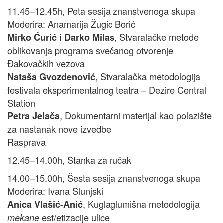
11.45–12.45h, Peta sesija znanstvenoga skupa
Moderira: Anamarija Žugić Borić
, Stvaralačke metode
Mirko Ćurić i Darko Milas
oblikovanja programa svečanog otvorenje
Đakovačkih vezova
, Stvaralačka metodologija
Nataša Gvozdenović
festivala eksperimentalnog teatra – Dezire Central
Station
, Dokumentarni materijal kao polazište
Petra Jelača
za nastanak nove izvedbe
Rasprava
12.45–14.00h, Stanka za ručak
14.00–15.00h, Šesta sesija znanstvenoga skupa
Moderira: Ivana Slunjski
, Kuglaglumišna metodologija
Anica Vlašić-Anić
est/etizacije ulice
mekane