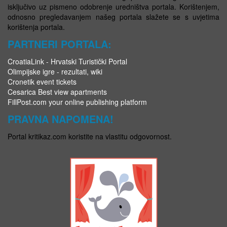
isključivo uz pismeno odobrenje uredništva portala. Korištenjem,
odnosno pregledavanjem našeg portala slažete se s uvjetima
korištenja portala.
PARTNERI PORTALA:
CroatiaLink - Hrvatski Turistički Portal
Olimpijske igre - rezultati, wiki
Cronetik event tickets
Cesarica Best view apartments
FillPost.com your online publishing platform
PRAVNA NAPOMENA!
Portal kritikaz.com koristite na vlastitu odgovornost.