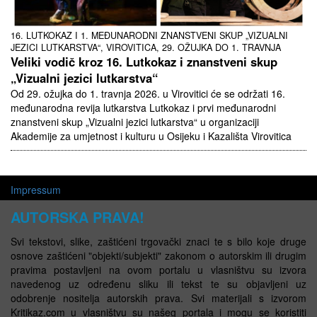
16. LUTKOKAZ I 1. MEĐUNARODNI ZNANSTVENI SKUP „VIZUALNI
JEZICI LUTKARSTVA“, VIROVITICA, 29. OŽUJKA DO 1. TRAVNJA
Veliki vodič kroz 16. Lutkokaz i znanstveni skup
„Vizualni jezici lutkarstva“
Od 29. ožujka do 1. travnja 2026. u Virovitici će se održati 16.
međunarodna revija lutkarstva Lutkokaz i prvi međunarodni
znanstveni skup „Vizualni jezici lutkarstva“ u organizaciji
Akademije za umjetnost i kulturu u Osijeku i Kazališta Virovitica
Impressum
AUTORSKA PRAVA!
Svi tekstovi, slike, zaštićeni trgovački znaci te s bilo koje druge
osnove zaštićeni "objekti/subjekti" zakonom o autorskim ili drugim
pravima postavljeni na ovom portalu u vlasništvu su izvora
navedenog uz određenu sliku ili tekst te su objavljeni uz
odobrenje nositelja autorskih prava. Svi materijali s izvorom
Kritikaz.com u vlasništvu su našeg portala i mogu se koristiti